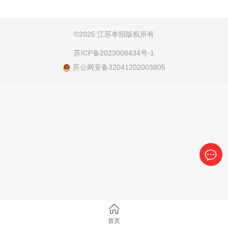
于56分不予录取;职测试低于60分不予录取。体特长:加
200分）体育特长 外加体育加试（满200分）扬州市职
试低于90分不予录取。扬帆·每日...
业大学2025年提前招生指南扬州职业技术大学 2025年
2月19日 08:04 江苏扬州市职业大学提前招生指南
©
2025 江苏单招版权所有
2025年提前招生寒冬渐去 春风渐暖扬州市职业大学等
苏ICP备2023008434号-1
你来！扬州市职业大学坐落于国家首批历史文化名城
苏公网安备32041202003805
扬州，是教育部高职高专人才培...
首页