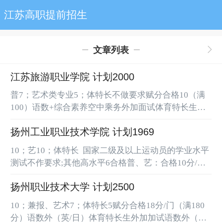
江苏高职提前招生
文章列表
江苏旅游职业学院 计划2000
普7；艺术类专业5；体特长不做要求赋分合格10（满
100）语数+综合素养空中乘务外加面试体育特长生考
核体育测试语数+综合素养（满200分）艺术类专业：
扬州工业职业技术学院 计划1969
艺术统考成绩以满分200分折算；校测成绩以原始分
*20%计算体育特长生：体育测试满200分权威发布 |
10；艺10；体特长 国家二级及以上运动员的学业水平
2025年江苏旅游职业学院高职提前招生报考指南 左右
测试不作要求;其他高水平6合格普、艺：合格10分/门
滑动，查看更多 扬州苏小旅的家，有蜿蜒流淌的河
（满100分）体特长：合格5分/门（满50分）职测特长
道，有匠心独具的玉器、刺绣，书画艺...
扬州职业技术大学 计划2500
生外加 加试职测（满100分）：思想道德、文化常
识、人文素养、心理健康等内容加试：满分150分普:职
10；兼报、艺术7；体特长5赋分合格18分/门（满180
测低于60分不予录取艺:以省统考成绩折算百分比，低
分）语数外（英/日）体育特长生外加加试语数外（满