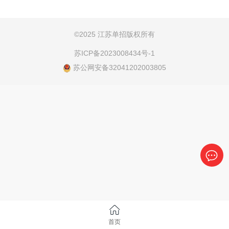
（满100分）【其中身体素质考试为60分，体育技能成
文、数学（含职测）（100分/门，满200分）2.职测:人
绩认定为40分】艺、体...
文素养知识、自然科学知识、逻辑思维知识、时政知
识等方面采用笔试方式。3.定制村干面试:面试为专家
©
2025 江苏单招版权所有
提问，考生现场解答，主要考核语言表达、创新思
苏ICP备2023008434号-1
维、反应能力、知识面等基本素质。定：60分/门普：
苏公网安备32041202003805
总分不得低于120分艺：总分不得低于12...
首页