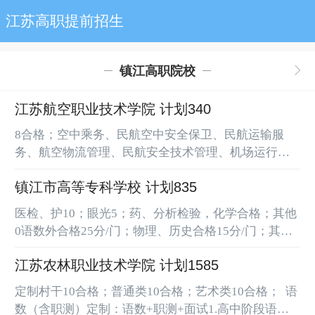
江苏高职提前招生
镇江高职院校
江苏航空职业技术学院 计划340
8合格；空中乘务、民航空中安全保卫、民航运输服
务、航空物流管理、民航安全技术管理、机场运行服
务与管理等6个专业必须外语合格，其余专业必须数学
镇江市高等专科学校 计划835
合格。赋分 合格10；不合格5（满100）面试+职测
（机考）职测（机考，满60分）+面试（满100分）
医检、护10；眼光5；药、分析检验，化学合格；其他
【共160分】面试：主要考察考生的个人修养、知识结
0语数外合格25分/门；物理、历史合格15分/门；其他
构、综合能力等空乘专业需对专业形象、表达沟通、
科目合格5分/门（满130分）语数英+职测 体育类外加
英语口语进行测试。面试以现场开放式问答形式为主
江苏农林职业技术学院 计划1585
加试语数英+职测【笔试（题型为选择题与判断题，满
职测（机考...
400分）】加试：分为身体素质考试(100米、立定三级
定制村干10合格；普通类10合格；艺术类10合格； 语
跳和原地双手头后向前掷实心球)与体育技能成绩认定
数（含职测）定制：语数+职测+面试1.高中阶段语