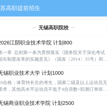
江苏高职提前招生
无锡高职院校
2026江阴职业技术学院 计划800
第一章 总则第一条为贯彻落实《国务院关于深化考试
招生制度改革的实施意见》（国发〔2014〕35号）和
《关于印发江苏省高等职业院校考试招生制度改革实施
方案的通知》（苏招委〔2019〕3号）精神，建立分类
无锡职业技术大学 计划1000
考试、综合评价、多元录取的“职教高考”制度，扩大高
10合格；体育特长生的考生，国家二级及以上运动员
校招生自主权，促进职业院校深化教学改革，探索高素
要求，其他高水平运动员不低于4合语数+职测订单班
质技术技能型人才培养规律，根据《省教育厅关于做好
加 面试体育特长生外加 加试语数（150分/门）+职测
江苏省2026年高职院校提前招生改革试点工作的通...
（20分）【笔试（满320分）】语数：据高中课程标准
无锡商业职业技术学院 计划2500