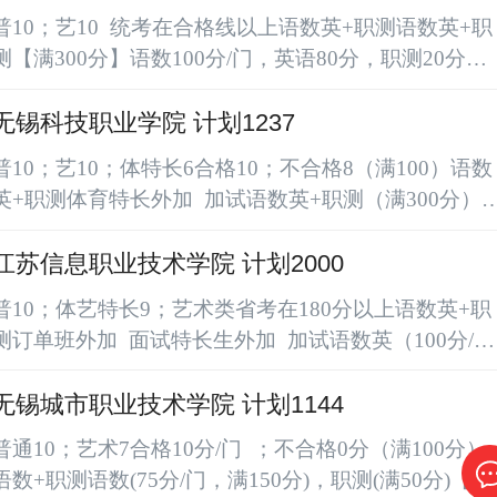
职测：包括政治思想、职业道德、常识知识、专业认知
普10；艺10 统考在合格线以上语数英+职测语数英+职
能力、职业活应能力、职业塔乐、创新能力等内容面
测【满300分】语数100分/门，英语80分，职测20分
试：满100分，60合格加试：满300分，180分合格体育
普：校测必须160分及以上艺：校测成绩必须达130分
特长：校测考试不低于80分或加试成绩...
前招生简章|国家“双高计划”校•无锡商业职业技术学院
无锡科技职业学院 计划1237
2025年提前招生简章国有公办国家优质校国家“双高计
普10；艺10；体特长6合格10；不合格8（满100）语数
划”建设单位江苏省高水平高职院校建设单位，时长
英+职测体育特长外加 加试语数英+职测（满300分）
05:04《无锡商院招生宣传片》国家“双高计划”建设单
试：满100分，合格60分普：校测不得低于160分艺术
国家优质高职院校中国高职...
校测不得低于145分@2025考生：无锡科技职业学院提
江苏信息职业技术学院 计划2000
前招生报考指南一、学校简介无锡科技职业学院是一所
普10；体艺特长9；艺术类省考在180分以上语数英+职
省属双高公办高职院校，坐落于江苏省无锡市，在拥有
测订单班外加 面试特长生外加 加试语数英（100分/
5000余家科技企业、1000余家国家高新技术企业的国
门）+职测（满20分）【共320分】 面试：面试员与考
级开发区—无锡高新技...
生交流，考查考生的职业道德、敬业精神、责任意识、
无锡城市职业技术学院 计划1144
自我控制能力、团队合作等职业素质，确认是否具备助
普通10；艺术7合格10分/门 ；不合格0分（满100分）
理工程师及以上标准培养的基础能力。（满300分）10
语数+职测语数(75分/门，满150分)，职测(满50分)【笔
分钟普：语数英总分低于170分，不予录取艺：语数英